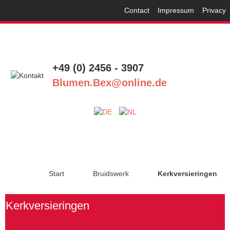
Contact
Impressum
Privacy
+49 (0) 2456 - 3907
Blumen.Bex@online.de
Start
Bruidswerk
Kerkversieringen
Kerkversieringen